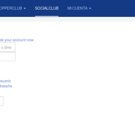
OPPERCLUB
SOCIALCLUB
MI CUENTA
ate your account now
suario
traseña