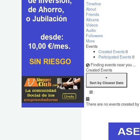
Timeline
About
Friends
Albums
Videos
Audio
Followers
More
Events
Created Events
0
Participated Events
0
Finding events near you ...
Created Events
Sort by Closest Date
There are no events created by t