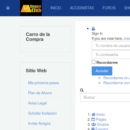
INICIO
ACCIONISTAS
FOROS
SH
Carro de la
Sign In
Compra
If you are new here,
cre
Recordarme
Sitio Web
Acceder
Recordarme mi u
Mis primeros pasos
Recordarme con
Plan de Ahorro
Aviso Legal
Solicitar Invitación
Inicio
Pages
Invitar Amigos
Grupos
Eventos