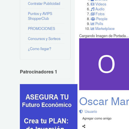
Contratar Publicidad
Videos
Audio
Puntos y AVIPS
Fotos
ShopperClub
People
Polls
PROMOCIONES
Marketplace
Cargando Imagen de Portada...
Concursos y Sorteos
¿Como llegar?
Patrocinadores 1
Oscar Ma
Usuario
Agregar como amigo