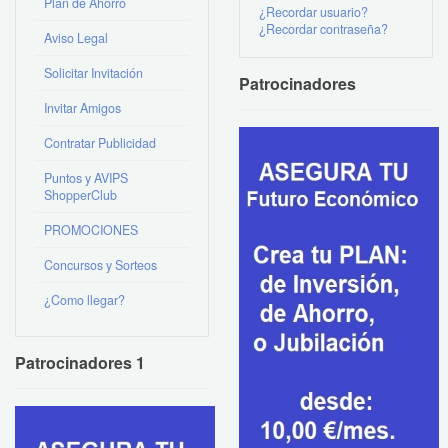
Plan de Ahorro
¿Recordar usuario?
¿Recordar contraseña?
Aviso Legal
Solicitar Invitación
Patrocinadores
Invitar Amigos
Contratar Publicidad
Puntos y AVIPS
ShopperClub
PROMOCIONES
Concursos y Sorteos
¿Como llegar?
Patrocinadores 1