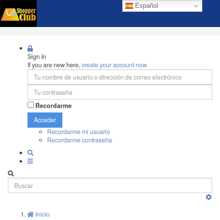
Español
Sign In
If you are new here,
create your account now
Recordarme
Acceder
Recordarme mi usuario
Recordarme contraseña
Inicio