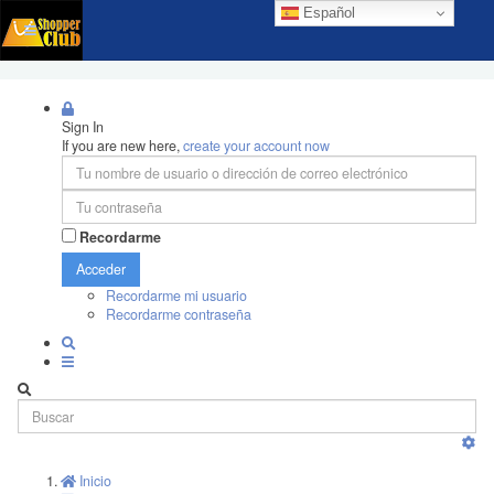
Español
Sign In
If you are new here,
create your account now
Recordarme
Acceder
Recordarme mi usuario
Recordarme contraseña
Inicio