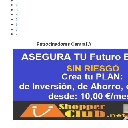
1
2
3
4
5
6
7
»
Patrocinadores Central A