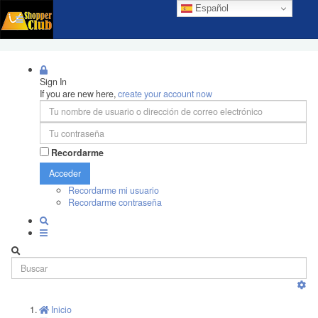
Español
Sign In
If you are new here,
create your account now
Recordarme
Acceder
Recordarme mi usuario
Recordarme contraseña
Inicio