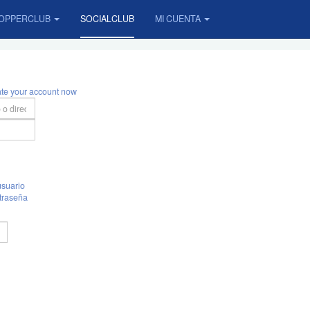
OPPERCLUB
SOCIALCLUB
MI CUENTA
ate your account now
suario
traseña