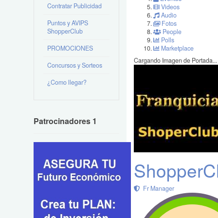
Contratar Publicidad
Videos
Audio
Puntos y AVIPS
Fotos
ShopperClub
People
Polls
PROMOCIONES
Marketplace
Cargando Imagen de Portada...
Concursos y Sorteos
¿Como llegar?
Patrocinadores 1
ShopperCl
Fr Manager