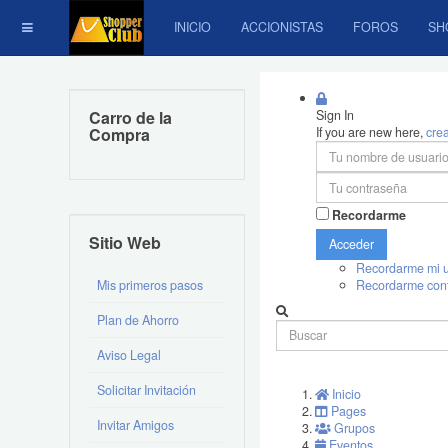
INICIO
ACCIONISTAS
FOROS
SH
Carro de la
Sign In
Compra
If you are new here,
cre
Recordarme
Sitio Web
Acceder
Recordarme mi u
Mis primeros pasos
Recordarme con
Plan de Ahorro
Aviso Legal
Solicitar Invitación
Inicio
Pages
Invitar Amigos
Grupos
Eventos