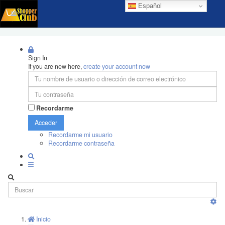
Español
Sign In
If you are new here,
create your account now
Recordarme
Acceder
Recordarme mi usuario
Recordarme contraseña
Inicio