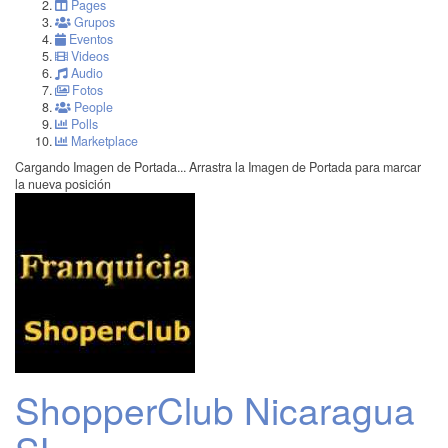
Pages
Grupos
Eventos
Videos
Audio
Fotos
People
Polls
Marketplace
Cargando Imagen de Portada...
Arrastra la Imagen de Portada para marcar
la nueva posición
ShopperClub Nicaragua