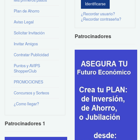
Plan de Ahorro
¿Recordar usuario?
¿Recordar contraseña?
Aviso Legal
Solicitar Invitación
Patrocinadores
Invitar Amigos
Contratar Publicidad
Puntos y AVIPS
ShopperClub
PROMOCIONES
Concursos y Sorteos
¿Como llegar?
Patrocinadores 1