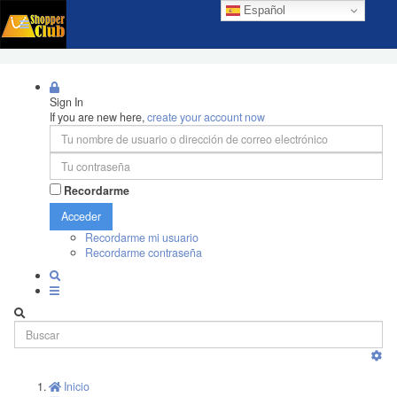
Español
Sign In
If you are new here,
create your account now
Recordarme
Acceder
Recordarme mi usuario
Recordarme contraseña
Inicio