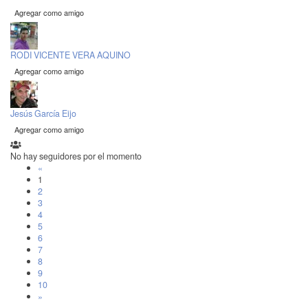
Agregar como amigo
RODI VICENTE VERA AQUINO
Agregar como amigo
Jesús García Eijo
Agregar como amigo
No hay seguidores por el momento
«
1
2
3
4
5
6
7
8
9
10
»