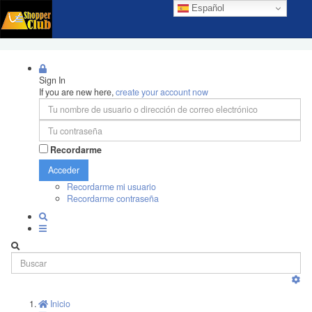
Español
Sign In
If you are new here,
create your account now
Recordarme
Acceder
Recordarme mi usuario
Recordarme contraseña
Inicio