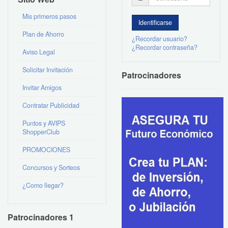
Mis primeros pasos
Plan de Ahorro
¿Recordar usuario?
¿Recordar contraseña?
Aviso Legal
Solicitar Invitación
Patrocinadores
Invitar Amigos
Contratar Publicidad
Puntos y AVIPS
ShopperClub
PROMOCIONES
Concursos y Sorteos
¿Como llegar?
Patrocinadores 1