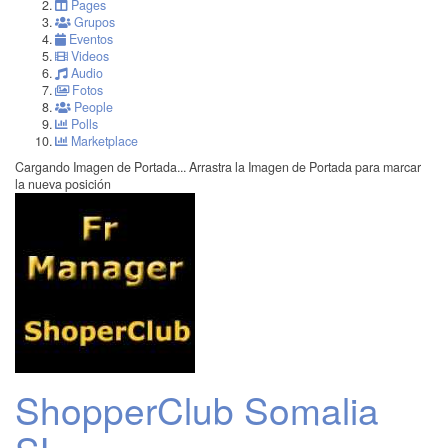
Pages
Grupos
Eventos
Videos
Audio
Fotos
People
Polls
Marketplace
Cargando Imagen de Portada...
Arrastra la Imagen de Portada para marcar
la nueva posición
ShopperClub Somalia