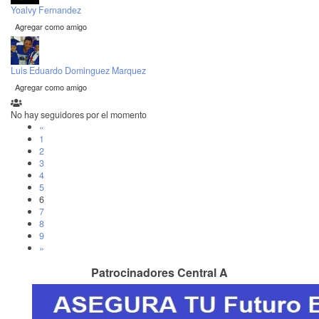
Yoalvy Fernandez
Agregar como amigo
Luis Eduardo Dominguez Marquez
Agregar como amigo
No hay seguidores por el momento
«
1
2
3
4
5
6
7
8
9
»
Patrocinadores Central A