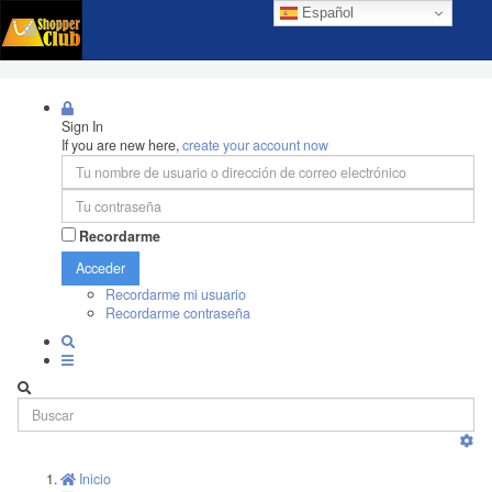
Español
Sign In
If you are new here,
create your account now
Recordarme
Acceder
Recordarme mi usuario
Recordarme contraseña
Inicio