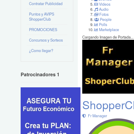
Contratar Publicidad
Videos
Audio
Puntos y AVIPS
Fotos
ShopperClub
People
Polls
PROMOCIONES
Marketplace
Cargando Imagen de Portada...
Concursos y Sorteos
¿Como llegar?
Patrocinadores 1
ShopperCl
Fr Manager