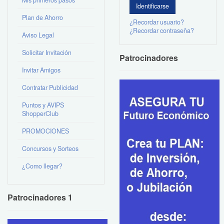
Plan de Ahorro
¿Recordar usuario?
¿Recordar contraseña?
Aviso Legal
Solicitar Invitación
Patrocinadores
Invitar Amigos
Contratar Publicidad
Puntos y AVIPS
ShopperClub
PROMOCIONES
Concursos y Sorteos
¿Como llegar?
Patrocinadores 1