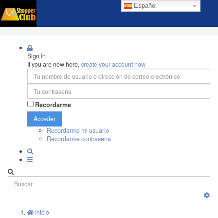
Español
Sign In
If you are new here,
create your account now
Recordarme
Acceder
Recordarme mi usuario
Recordarme contraseña
Inicio