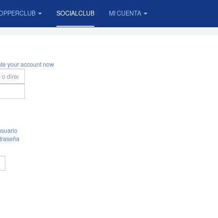
OPPERCLUB
SOCIALCLUB
MI CUENTA
ate your account now
suario
traseña