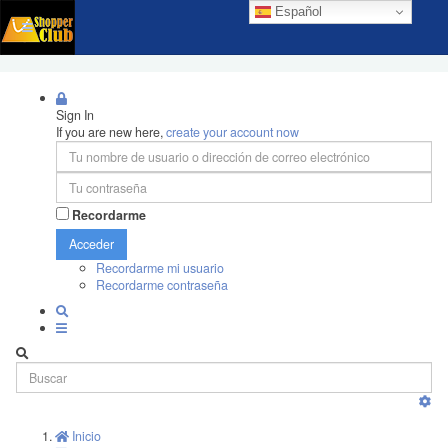
Español
Sign In
If you are new here,
create your account now
Recordarme
Acceder
Recordarme mi usuario
Recordarme contraseña
Inicio