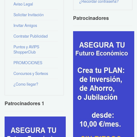
¿Recordar contraseña?
Aviso Legal
Solicitar Invitación
Patrocinadores
Invitar Amigos
Contratar Publicidad
Puntos y AVIPS
ShopperClub
PROMOCIONES
Concursos y Sorteos
¿Como llegar?
Patrocinadores 1