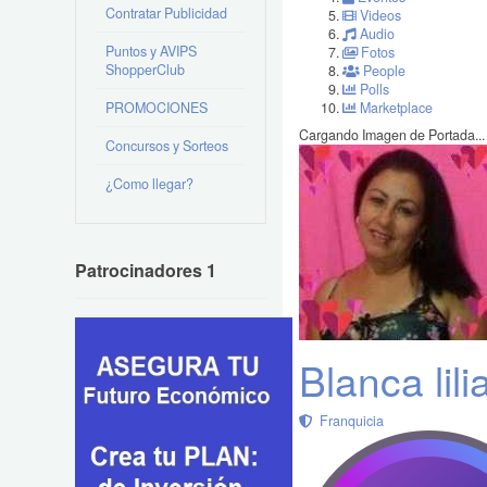
Contratar Publicidad
Videos
Audio
Puntos y AVIPS
Fotos
ShopperClub
People
Polls
PROMOCIONES
Marketplace
Cargando Imagen de Portada...
Concursos y Sorteos
¿Como llegar?
Patrocinadores 1
Blanca lil
Franquicia