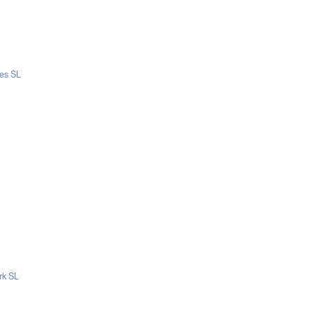
es SL
rk SL