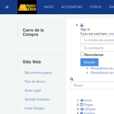
INICIO
ACCIONISTAS
FOROS
SH
Carro de la
Sign In
Compra
If you are new here,
cre
Recordarme
Sitio Web
Acceder
Recordarme mi u
Mis primeros pasos
Recordarme con
Plan de Ahorro
Aviso Legal
Solicitar Invitación
Inicio
Pages
Invitar Amigos
Grupos
Eventos