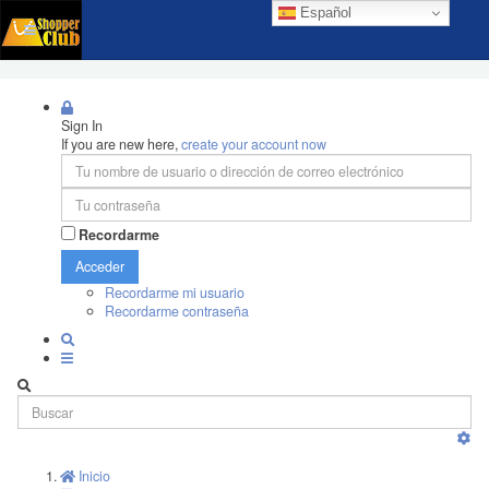
Español
Sign In
If you are new here,
create your account now
Recordarme
Acceder
Recordarme mi usuario
Recordarme contraseña
Inicio