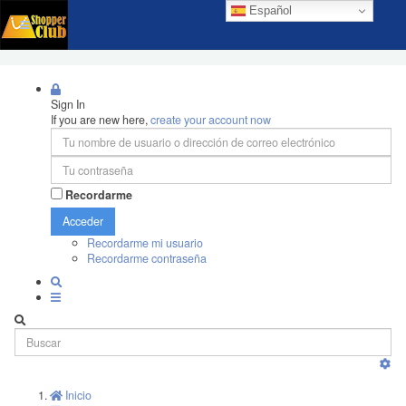
Español
Sign In
If you are new here,
create your account now
Recordarme
Acceder
Recordarme mi usuario
Recordarme contraseña
Inicio