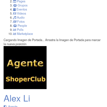
Pages
Grupos
Eventos
Videos
Audio
Fotos
People
Polls
Marketplace
Cargando Imagen de Portada...
Arrastra la Imagen de Portada para marcar
la nueva posición
Alex Li
Agente