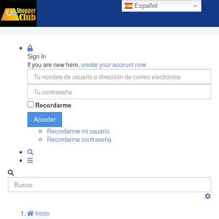
Español
Sign In
If you are new here,
create your account now
Recordarme
Acceder
Recordarme mi usuario
Recordarme contraseña
Inicio