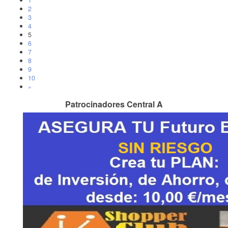
1
2
3
4
5
6
7
8
9
10
»
Patrocinadores Central A