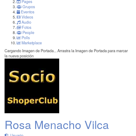
Pages
Grupos
Eventos
Videos
Audio
Fotos
People
Polls
Marketplace
Cargando Imagen de Portada...
Arrastra la Imagen de Portada para marcar
la nueva posición
Rosa Menacho Vilca
Usuario