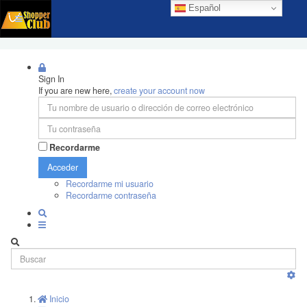
Español
Sign In
If you are new here,
create your account now
Recordarme
Acceder
Recordarme mi usuario
Recordarme contraseña
Inicio