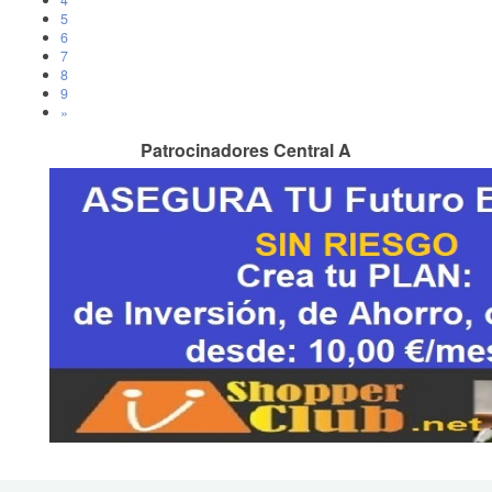
4
5
6
7
8
9
»
Patrocinadores Central A