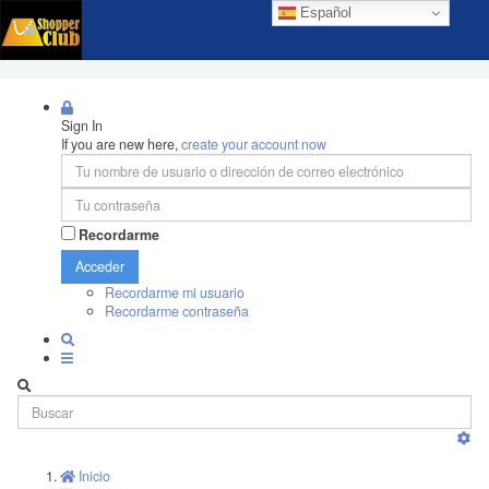
Español
Sign In
If you are new here,
create your account now
Recordarme
Acceder
Recordarme mi usuario
Recordarme contraseña
Inicio