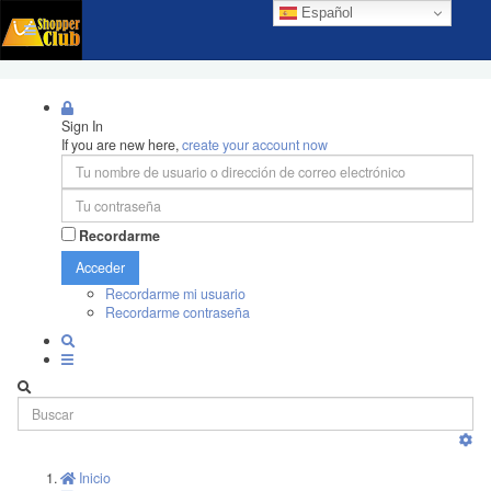
Español
Sign In
If you are new here,
create your account now
Recordarme
Acceder
Recordarme mi usuario
Recordarme contraseña
Inicio