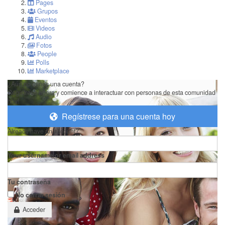
Pages
Grupos
Eventos
Videos
Audio
Fotos
People
Polls
Marketplace
¿Aún no tienes una cuenta?
Regístrese ahora y comience a interactuar con personas de esta comunidad
hoy!
Regístrese para una cuenta hoy
Already have an account?
Your username or email address
Tu contraseña
No cerrar sesión
Acceder