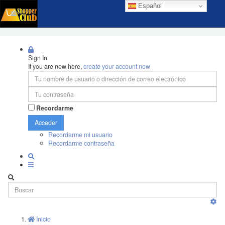
Español
Sign In
If you are new here,
create your account now
Recordarme
Acceder
Recordarme mi usuario
Recordarme contraseña
Inicio