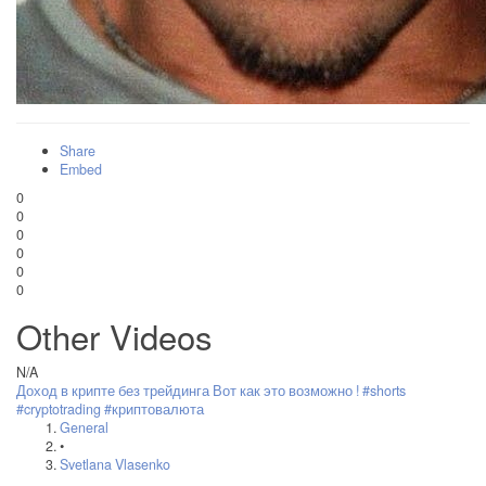
Share
Embed
0
0
0
0
0
0
Other Videos
N/A
Доход в крипте без трейдинга Вот как это возможно ! #shorts
#cryptotrading #криптовалюта
General
•
Svetlana Vlasenko