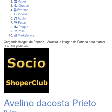
Pages
Grupos
Eventos
Videos
Audio
Fotos
People
Polls
Marketplace
Cargando Imagen de Portada...
Arrastra la Imagen de Portada para marcar
la nueva posición
Avelino dacosta Prieto
Usuario