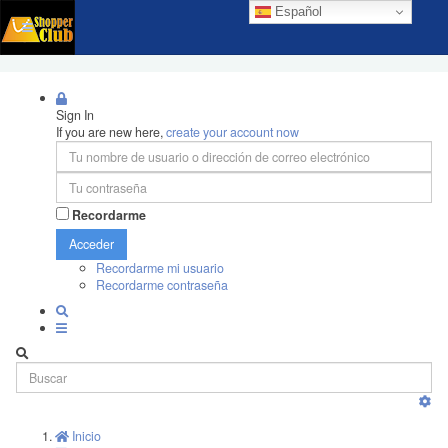
Español
Sign In
If you are new here,
create your account now
Recordarme
Acceder
Recordarme mi usuario
Recordarme contraseña
Inicio