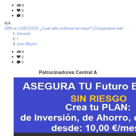
9
3
0
N/A
DXN vs. LIVEGOOD: ¿Cuál café multinivel es mejor? ¡Comparativa real!
General
•
Juan Moyon
6
2
0
Patrocinadores Central A