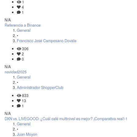
1
4
1
N/A
Referencia a Binance
General
•
Francisco José Camposano Dovale
306
2
0
N/A
navidad2025
General
•
Administrador ShopperClub
833
13
1
N/A
DXN vs. LIVEGOOD: ¿Cuál café multinivel es mejor? ¡Comparativa real!-1
General
•
Juan Moyon