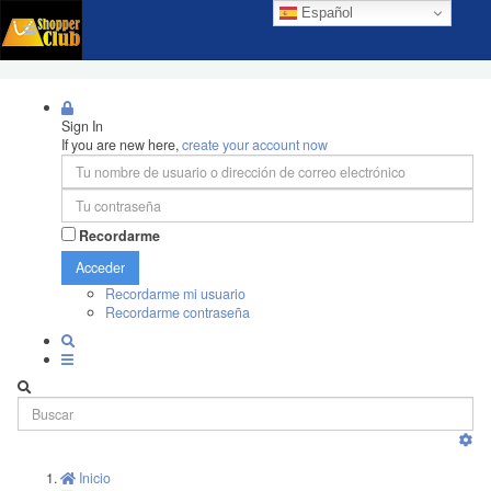
Español
Sign In
If you are new here,
create your account now
Recordarme
Acceder
Recordarme mi usuario
Recordarme contraseña
Inicio