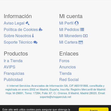
Información
Mi cuenta
Aviso Legal
Mi Perfil
Política de Cookies
Mi Pedidos
Sobre Nosotros
Mi Monedero
Soporte Técnico
Mi Cartera
Productos
Enlaces
Ir a Tienda
Foros
AVIPS
Anuncios
Franquicias
Tienda
Publicidad
Red Social
© Internet Servicios Avanzados de Información SA, CIF:A83191866, constituida y
registrada en enero 2002 en Madrid, España, Inscrita: Registro Mercantil de Madrid:
Hoja: M-29691, Tomo: 17284, Folio: 67. C/. Orense, 8 Madrid, Madrid 28020, Email:
soporte@shopperclub.net
Este sitio web utiliza cookies para asegurar que obtenga la
Acepto