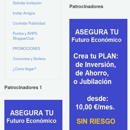
Solicitar Invitación
Patrocinadores
Invitar Amigos
Contratar Publicidad
Puntos y AVIPS
ShopperClub
PROMOCIONES
Concursos y Sorteos
¿Como llegar?
Patrocinadores 1