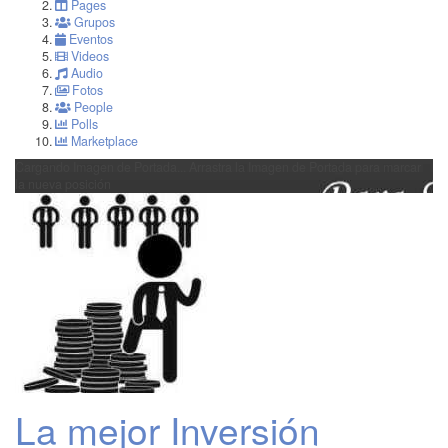
Pages
Grupos
Eventos
Videos
Audio
Fotos
People
Polls
Marketplace
Cargando Imagen de Portada...
Arrastra la Imagen de Portada para marcar
la nueva posición
La mejor Inversión