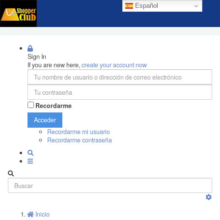
Español
Sign In
If you are new here,
create your account now
Recordarme
Acceder
Recordarme mi usuario
Recordarme contraseña
Inicio