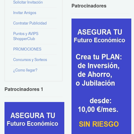
Solicitar Invitación
Patrocinadores
Invitar Amigos
Contratar Publicidad
Puntos y AVIPS
ShopperClub
PROMOCIONES
Concursos y Sorteos
¿Como llegar?
Patrocinadores 1