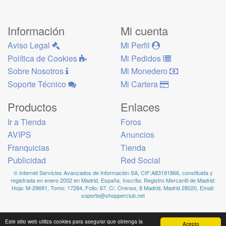
Información
Mi cuenta
Aviso Legal
Mi Perfil
Política de Cookies
Mi Pedidos
Sobre Nosotros
Mi Monedero
Soporte Técnico
Mi Cartera
Productos
Enlaces
Ir a Tienda
Foros
AVIPS
Anuncios
Franquicias
Tienda
Publicidad
Red Social
© Internet Servicios Avanzados de Información SA, CIF:A83191866, constituida y
registrada en enero 2002 en Madrid, España, Inscrita: Registro Mercantil de Madrid:
Hoja: M-29691, Tomo: 17284, Folio: 67. C/. Orense, 8 Madrid, Madrid 28020, Email:
soporte@shopperclub.net
Este sitio web utiliza cookies para asegurar que obtenga la
Acepto