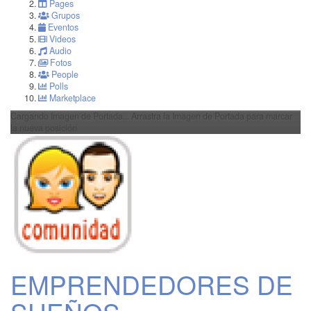
Pages
Grupos
Eventos
Videos
Audio
Fotos
People
Polls
Marketplace
Cargando Imagen de Portada...
Arrastra la Imagen de Portada para marcar
la nueva posición
EMPRENDEDORES DE