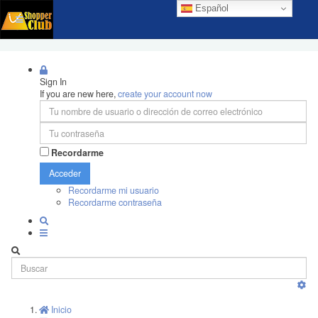
Español
Sign In
If you are new here,
create your account now
Recordarme
Acceder
Recordarme mi usuario
Recordarme contraseña
Inicio