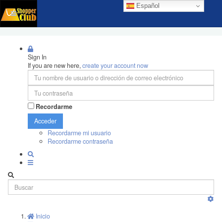
Español
Sign In
If you are new here,
create your account now
Recordarme
Acceder
Recordarme mi usuario
Recordarme contraseña
Inicio