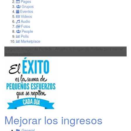
Pages
Grupos
Eventos
Videos
Audio
Fotos
People
Polls
Marketplace
Cargando Imagen de Portada...
Arrastra la Imagen de Portada para marcar
la nueva posición
Mejorar los ingresos
General