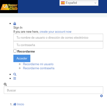
Español
Sign In
If you are new here,
create your account now
Recordarme
Acceder
Recordarme mi usuario
Recordarme contraseña
Inicio