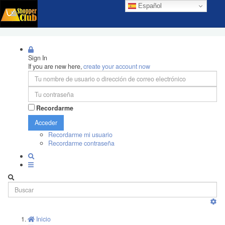
Español
Sign In
If you are new here,
create your account now
Recordarme
Acceder
Recordarme mi usuario
Recordarme contraseña
Inicio