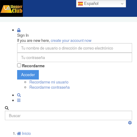
Español
Sign In
If you are new here,
create your account now
Recordarme
Acceder
Recordarme mi usuario
Recordarme contraseña
Inicio