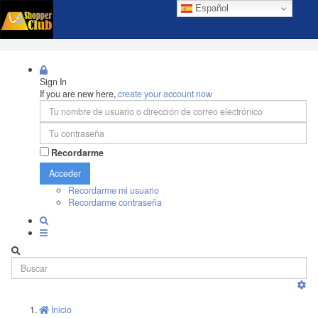
Español
Sign In
If you are new here,
create your account now
Recordarme
Acceder
Recordarme mi usuario
Recordarme contraseña
Inicio