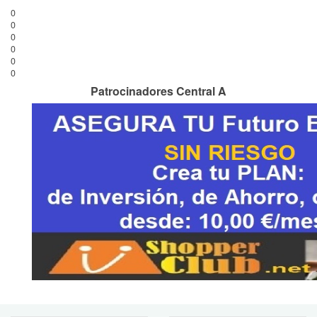
0
0
0
0
0
0
Patrocinadores Central A