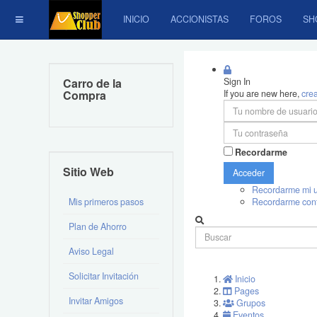
INICIO
ACCIONISTAS
FOROS
SH
Carro de la
Sign In
Compra
If you are new here,
cre
Recordarme
Sitio Web
Acceder
Recordarme mi u
Mis primeros pasos
Recordarme con
Plan de Ahorro
Aviso Legal
Solicitar Invitación
Inicio
Pages
Invitar Amigos
Grupos
Eventos