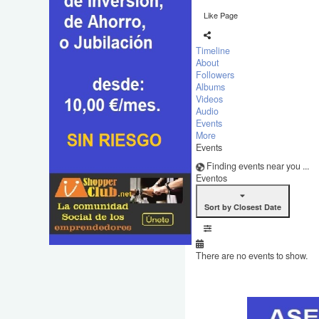
Like Page
Timeline
About
Followers
Albums
Videos
Audio
Events
More
Events
Finding events near you ...
Eventos
Sort by Closest Date
There are no events to show.