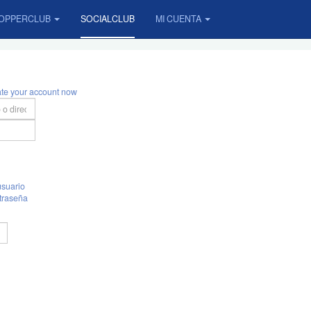
OPPERCLUB
SOCIALCLUB
MI CUENTA
ate your account now
suario
traseña