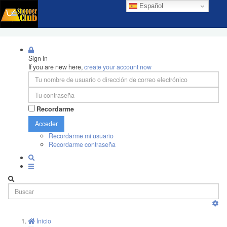
Español
Sign In
If you are new here,
create your account now
Recordarme
Acceder
Recordarme mi usuario
Recordarme contraseña
Inicio