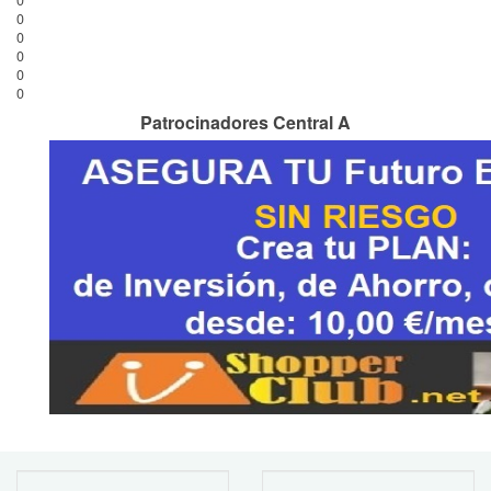
0
0
0
0
0
0
Patrocinadores Central A