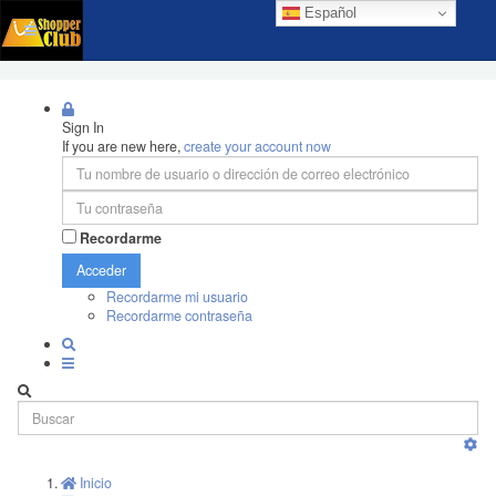
Español
Sign In
If you are new here,
create your account now
Recordarme
Acceder
Recordarme mi usuario
Recordarme contraseña
Inicio