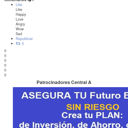
Like
Like
Happy
Love
Angry
Wow
Sad
Republicar
0
0
0
0
0
0
0
Patrocinadores Central A