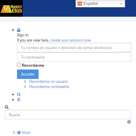
Español
Sign In
If you are new here,
create your account now
Recordarme
Acceder
Recordarme mi usuario
Recordarme contraseña
Inicio