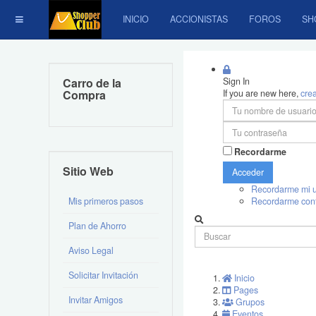
INICIO
ACCIONISTAS
FOROS
SH
Carro de la
Sign In
Compra
If you are new here,
cre
Recordarme
Sitio Web
Acceder
Recordarme mi u
Mis primeros pasos
Recordarme con
Plan de Ahorro
Aviso Legal
Solicitar Invitación
Inicio
Pages
Invitar Amigos
Grupos
Eventos