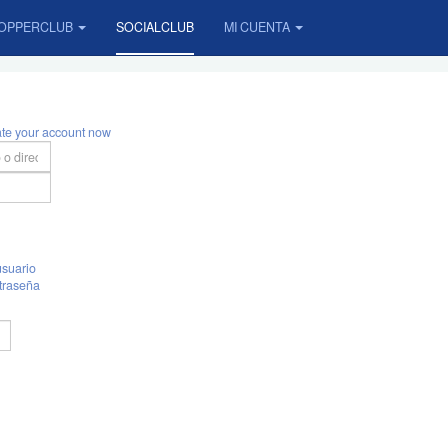
OPPERCLUB
SOCIALCLUB
MI CUENTA
ate your account now
suario
traseña