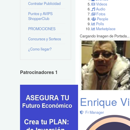
Contratar Publicidad
Videos
Audio
Puntos y AVIPS
Fotos
ShopperClub
People
Polls
PROMOCIONES
Marketplace
Cargando Imagen de Portada...
Concursos y Sorteos
¿Como llegar?
Patrocinadores 1
Enrique V
Fr Manager