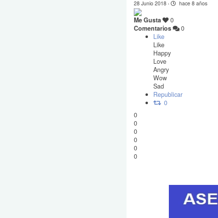
28 Junio 2018
·
hace 8 años
Me Gusta
0
Comentarios
0
Like
Like
Happy
Love
Angry
Wow
Sad
Republicar
0
0
0
0
0
0
0