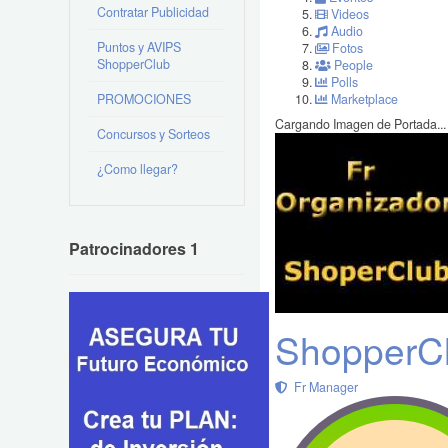
Contratar Publicidad
Videos
Audio
Puntos y AVIPS
Fotos
ShopperClub
People
Polls
PROMOCIONES
Marketplace
Cargando Imagen de Portada...
Concursos y Sorteos
¿Como llegar?
Patrocinadores 1
ShopperCl
Fr Manager