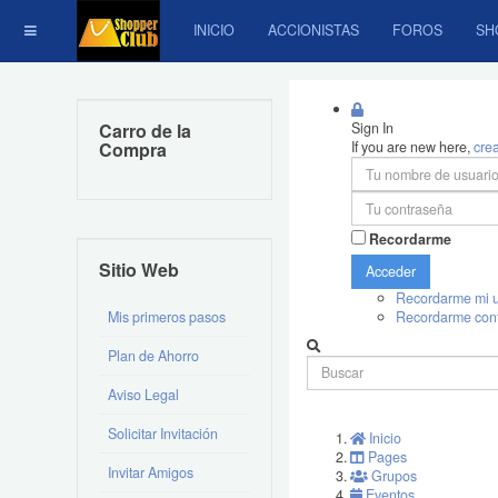
INICIO
ACCIONISTAS
FOROS
SH
Carro de la
Sign In
Compra
If you are new here,
cre
Recordarme
Sitio Web
Acceder
Recordarme mi u
Mis primeros pasos
Recordarme con
Plan de Ahorro
Aviso Legal
Solicitar Invitación
Inicio
Pages
Invitar Amigos
Grupos
Eventos