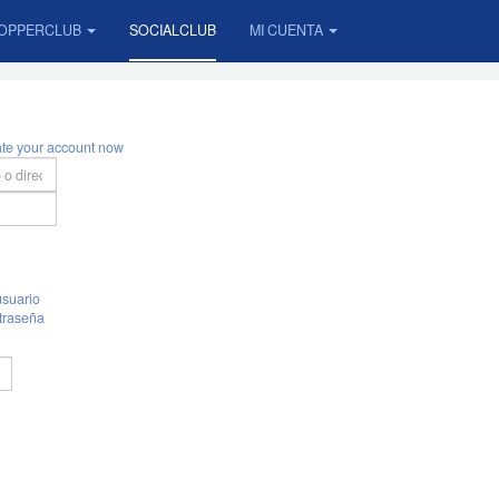
OPPERCLUB
SOCIALCLUB
MI CUENTA
ate your account now
suario
traseña