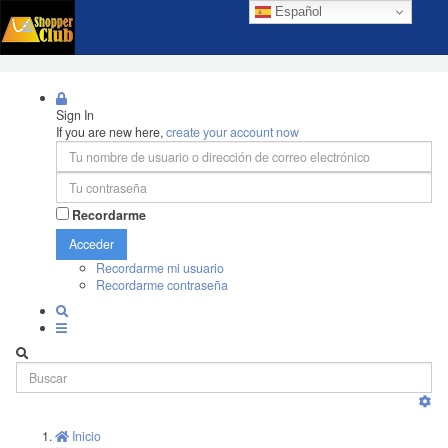
Español
Sign In
If you are new here,
create your account now
Recordarme
Acceder
Recordarme mi usuario
Recordarme contraseña
Inicio