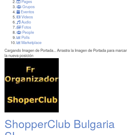
Pages
Grupos
Eventos
Videos
Audio
Fotos
People
Polls
Marketplace
Cargando Imagen de Portada...
Arrastra la Imagen de Portada para marcar
la nueva posición
ShopperClub Bulgaria