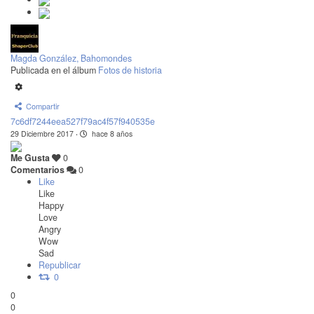
Magda González, Bahomondes
Publicada en el álbum
Fotos de historia
Compartir
7c6df7244eea527f79ac4f57f940535e
29 Diciembre 2017
·
hace 8 años
Me Gusta
0
Comentarios
0
Like
Like
Happy
Love
Angry
Wow
Sad
Republicar
0
0
0