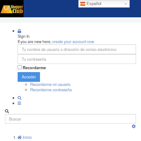
Español
Sign In
If you are new here,
create your account now
Recordarme
Acceder
Recordarme mi usuario
Recordarme contraseña
Inicio