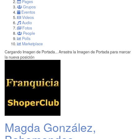
Pages
Grupos
Eventos
Videos
Audio
Fotos
People
Polls
Marketplace
Cargando Imagen de Portada...
Arrastra la Imagen de Portada para marcar
la nueva posición
Magda González,