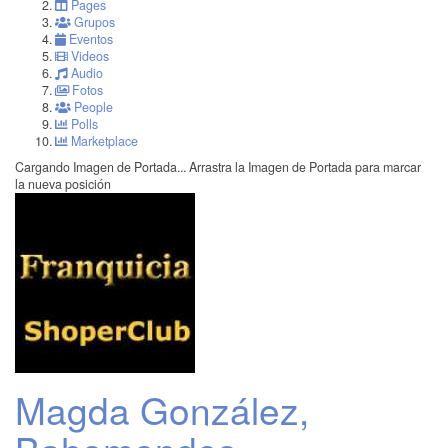
Pages
Grupos
Eventos
Videos
Audio
Fotos
People
Polls
Marketplace
Cargando Imagen de Portada...
Arrastra la Imagen de Portada para marcar
la nueva posición
Magda González,