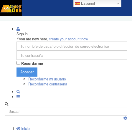
Español
Sign In
If you are new here,
create your account now
Recordarme
Acceder
Recordarme mi usuario
Recordarme contraseña
Inicio