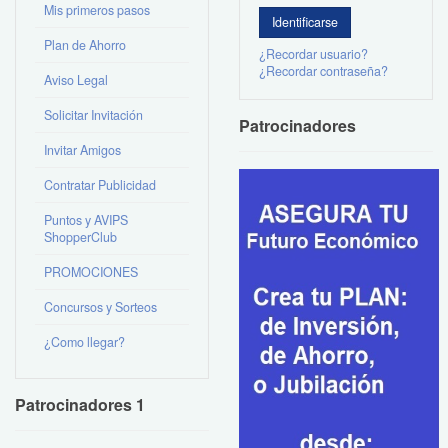
Mis primeros pasos
Plan de Ahorro
¿Recordar usuario?
¿Recordar contraseña?
Aviso Legal
Solicitar Invitación
Patrocinadores
Invitar Amigos
Contratar Publicidad
Puntos y AVIPS
ShopperClub
PROMOCIONES
Concursos y Sorteos
¿Como llegar?
Patrocinadores 1