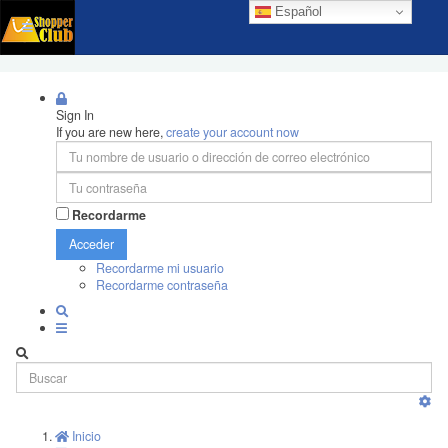
Español
Sign In
If you are new here,
create your account now
Recordarme
Acceder
Recordarme mi usuario
Recordarme contraseña
Inicio