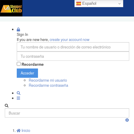
Español
Sign In
If you are new here,
create your account now
Recordarme
Acceder
Recordarme mi usuario
Recordarme contraseña
Inicio