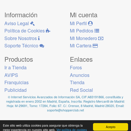
Información
Mi cuenta
Aviso Legal
Mi Perfil
Política de Cookies
Mi Pedidos
Sobre Nosotros
Mi Monedero
Soporte Técnico
Mi Cartera
Productos
Enlaces
Ir a Tienda
Foros
AVIPS
Anuncios
Franquicias
Tienda
Publicidad
Red Social
© Internet Servicios Avanzados de Información SA, CIF:A83191866, constituida y
registrada en enero 2002 en Madrid, España, Inscrita: Registro Mercantil de Madrid:
Hoja: M-29691, Tomo: 17284, Folio: 67. C/. Orense, 8 Madrid, Madrid 28020, Email:
soporte@shopperclub.net
Este sitio web utiliza cookies para asegurar que obtenga la
Acepto
mejor experiencia en nuestro sitio web.
Ver política de cookies