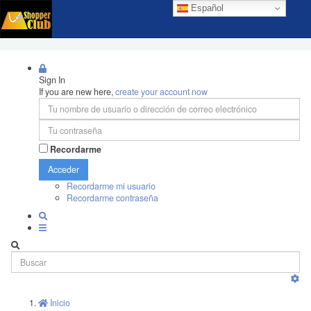
Español
Sign In
If you are new here,
create your account now
Recordarme
Acceder
Recordarme mi usuario
Recordarme contraseña
Inicio