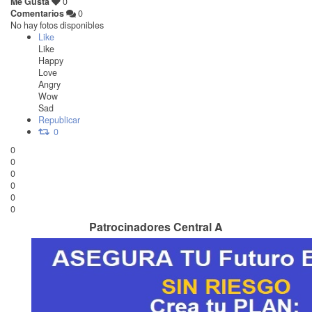
Me Gusta
0
Comentarios
0
No hay fotos disponibles
Like
Like
Happy
Love
Angry
Wow
Sad
Republicar
0
0
0
0
0
0
0
Patrocinadores Central A