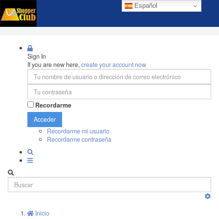
Español
Sign In
If you are new here,
create your account now
Recordarme
Acceder
Recordarme mi usuario
Recordarme contraseña
Inicio