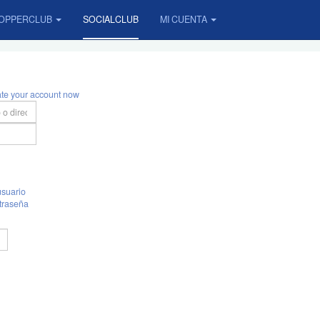
OPPERCLUB
SOCIALCLUB
MI CUENTA
ate your account now
suario
traseña