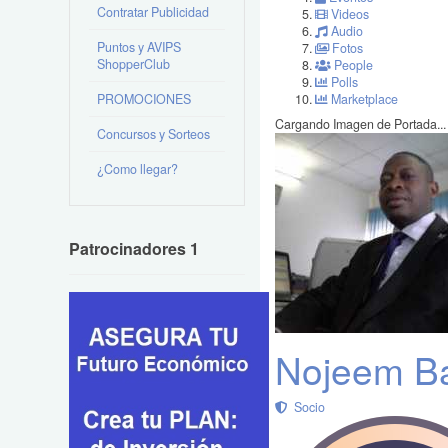
Contratar Publicidad
Videos
Audio
Puntos y AVIPS
Fotos
ShopperClub
People
Polls
PROMOCIONES
Marketplace
Cargando Imagen de Portada...
Concursos y Sorteos
¿Como llegar?
Patrocinadores 1
Nojeem B
Socio