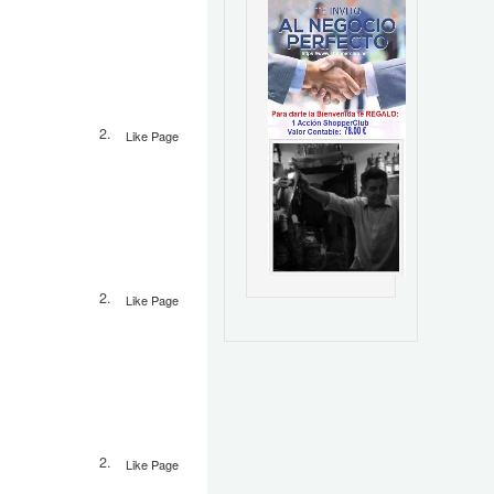
Like Page
Like Page
Like Page