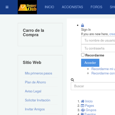
INICIO
ACCIONISTAS
FOROS
SH
Carro de la
Sign In
Compra
If you are new here,
cre
Recordarme
Sitio Web
Acceder
Recordarme mi u
Mis primeros pasos
Recordarme con
Plan de Ahorro
Aviso Legal
Solicitar Invitación
Inicio
Pages
Invitar Amigos
Grupos
Eventos