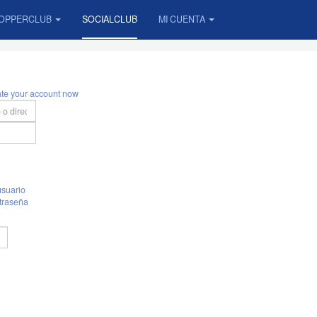
OPPERCLUB
SOCIALCLUB
MI CUENTA
ate your account now
suario
traseña