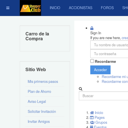
INICIO
ACCIONISTAS
FOROS
SH
Carro de la
Sign In
Compra
If you are new here,
cre
Recordarme
Sitio Web
Acceder
Recordarme mi u
Mis primeros pasos
Recordarme con
Plan de Ahorro
Aviso Legal
Solicitar Invitación
Inicio
Pages
Invitar Amigos
Grupos
Eventos