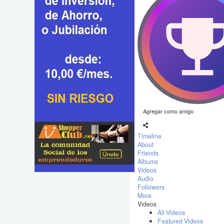
Agregar como amigo
Timeline
About
Friends
Albums
Videos
Audio
Followers
More
Videos
All Videos
Featured Videos