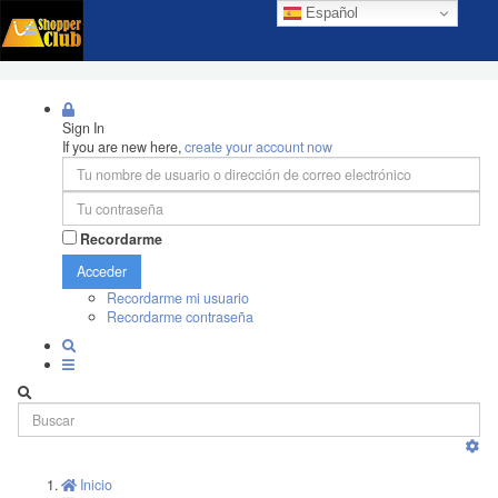
Español
Sign In
If you are new here,
create your account now
Recordarme
Acceder
Recordarme mi usuario
Recordarme contraseña
Inicio