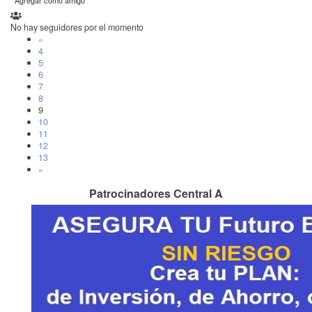
Agregar como amigo
No hay seguidores por el momento
«
4
5
6
7
8
9
10
11
12
13
»
Patrocinadores Central A