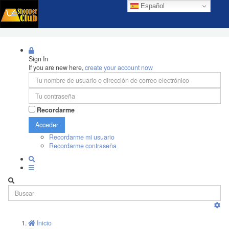
Español
Sign In
If you are new here,
create your account now
Recordarme
Acceder
Recordarme mi usuario
Recordarme contraseña
Inicio