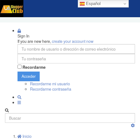
Español
Sign In
If you are new here,
create your account now
Recordarme
Acceder
Recordarme mi usuario
Recordarme contraseña
Inicio