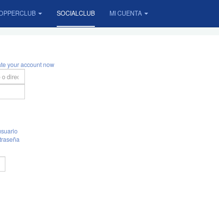
OPPERCLUB
SOCIALCLUB
MI CUENTA
ate your account now
suario
traseña