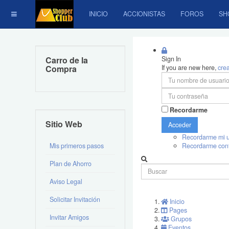
INICIO
ACCIONISTAS
FOROS
SH
Carro de la
Sign In
Compra
If you are new here,
cre
Recordarme
Sitio Web
Acceder
Recordarme mi u
Mis primeros pasos
Recordarme con
Plan de Ahorro
Aviso Legal
Solicitar Invitación
Inicio
Pages
Invitar Amigos
Grupos
Eventos