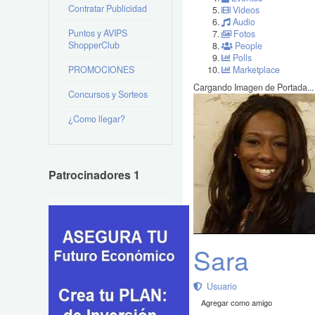
Contratar Publicidad
Videos
Audio
Puntos y AVIPS
Fotos
ShopperClub
People
Polls
PROMOCIONES
Marketplace
Cargando Imagen de Portada...
Concursos y Sorteos
¿Como llegar?
Patrocinadores 1
Sara
Usuario
Agregar como amigo