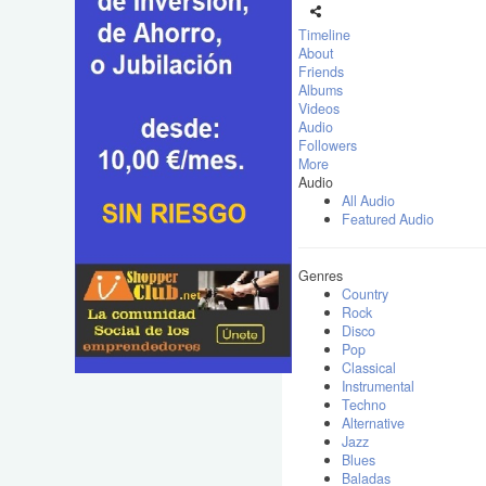
Timeline
About
Friends
Albums
Videos
Audio
Followers
More
Audio
All Audio
Featured Audio
Genres
Country
Rock
Disco
Pop
Classical
Instrumental
Techno
Alternative
Jazz
Blues
Baladas