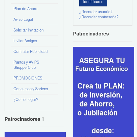
Plan de Ahorro
¿Recordar usuario?
¿Recordar contraseña?
Aviso Legal
Solicitar Invitación
Patrocinadores
Invitar Amigos
Contratar Publicidad
Puntos y AVIPS
ShopperClub
PROMOCIONES
Concursos y Sorteos
¿Como llegar?
Patrocinadores 1