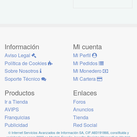
Información
Mi cuenta
Aviso Legal
Mi Perfil
Política de Cookies
Mi Pedidos
Sobre Nosotros
Mi Monedero
Soporte Técnico
Mi Cartera
Productos
Enlaces
Ir a Tienda
Foros
AVIPS
Anuncios
Franquicias
Tienda
Publicidad
Red Social
© Internet Servicios Avanzados de Información SA, CIF:A83191866, constituida y
registrada en enero 2002 en Madrid, España, Inscrita: Registro Mercantil de Madrid: