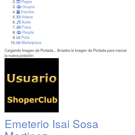
Pages
Grupos
Eventos
Videos
Audio
Fotos
People
Polls
Marketplace
Cargando Imagen de Portada...
Arrastra la Imagen de Portada para marcar
la nueva posición
Emeterio Isai Sosa