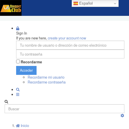
Español
Sign In
If you are new here,
create your account now
Recordarme
Acceder
Recordarme mi usuario
Recordarme contraseña
Inicio